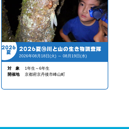
2026
2026夏⑩川と山の生き物調査隊
夏
2026年08月18日(火) ～ 08月19日(水)
対 象
1年生～6年生
開催地
京都府京丹後市峰山町