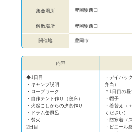
豊岡駅西口
集合場所
解散場所
豊岡駅西口
開催地
豊岡市
内容
◆1日目
・デイバッ
・キャンプ説明
弁当）
・ロープワーク
＊1日目の昼
・自作テント作り（寝床）
・帽子
・火起こしからの夕食作り
・着替え（＋
・ドラム缶風呂
ください）
・焚火
・防寒着（
2日目
・ビニール袋