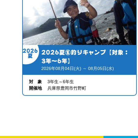
2026
2026夏⑧釣りキャンプ【対象：
夏
3年～6年】
2026年08月04日(火) ～ 08月05日(水)
対 象
3年生～6年生
開催地
兵庫県豊岡市竹野町