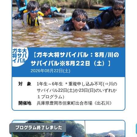
ガキ大
【ガキ大将サバイバル：8月/川の
将サバ
イバル
サバイバル※8月22日（土）】
2026年08月22日(土)
対 象
1年生～6年生 ＊重複申し込み不可(⇒川の
サバイバル22日(土)か23日(日)のいずれか
１プログラム）
開催地
兵庫県豊岡市但東町出合市場《出石川》
プログラム終了しました