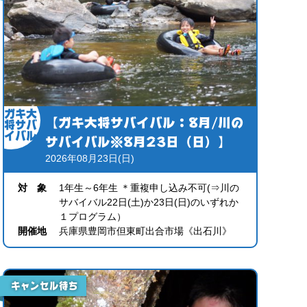
ガキ大
【ガキ大将サバイバル：8月/川の
将サバ
イバル
サバイバル※8月23日（日）】
2026年08月23日(日)
対 象
1年生～6年生 ＊重複申し込み不可(⇒川の
サバイバル22日(土)か23日(日)のいずれか
１プログラム）
開催地
兵庫県豊岡市但東町出合市場《出石川》
キャンセル待ち