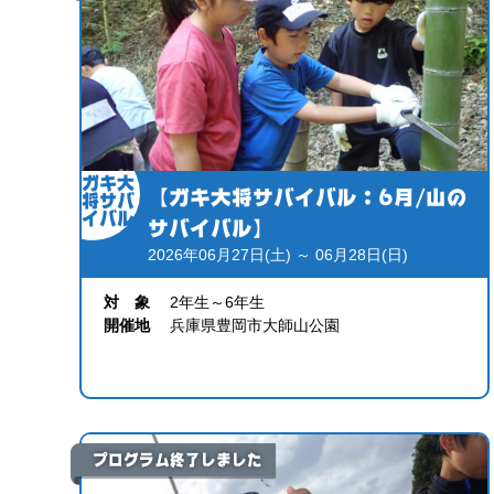
ガキ大
【ガキ大将サバイバル：6月/山の
将サバ
イバル
サバイバル】
2026年06月27日(土) ～ 06月28日(日)
対 象
2年生～6年生
開催地
兵庫県豊岡市大師山公園
プログラム終了しました