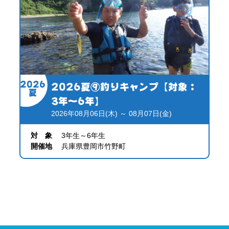
2026
2026夏⑨釣りキャンプ【対象：
夏
3年～6年】
2026年08月06日(木) ～ 08月07日(金)
対 象
3年生～6年生
開催地
兵庫県豊岡市竹野町