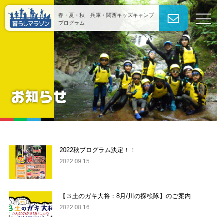
春・夏・秋 兵庫・関西キッズキャンプ
togg
navi
プログラム
お知らせ
2022秋プログラム決定！！
2022.09.15
【３土のガキ大将：8月/川の探検隊】のご案内
2022.08.16